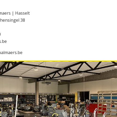
maers | Hasselt
hensingel 38
0
s.be
palmaers.be