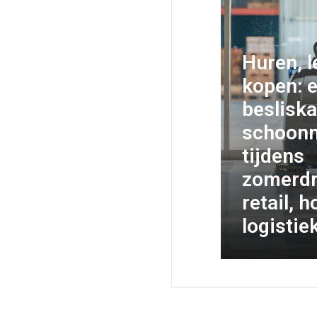
Huren, l
kopen: 
besliska
schoon
tijdens
zomerdr
retail, 
logistie