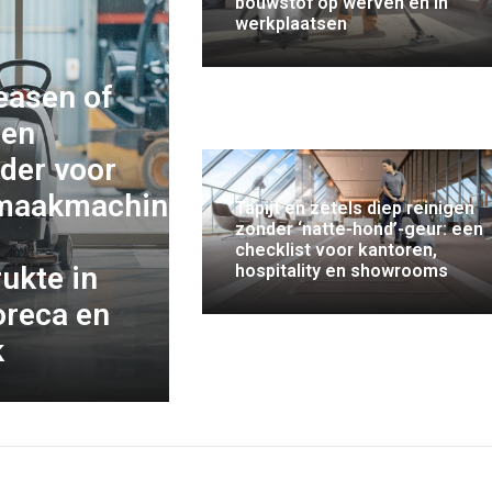
bouwstof op werven en in
werkplaatsen
easen of
een
der voor
maakmachines
Tapijt en zetels diep reinigen
zonder ‘natte-hond’-geur: een
checklist voor kantoren,
ukte in
hospitality en showrooms
horeca en
k