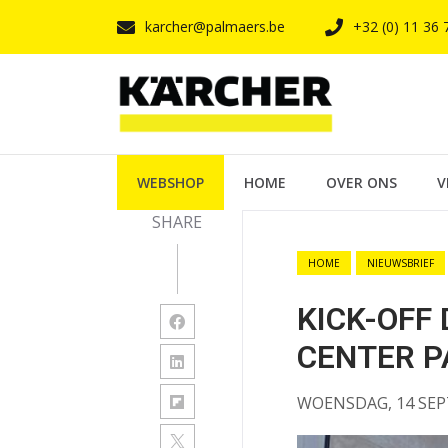
karcher@palmaers.be
+32 (0) 11 36 
WEBSHOP
HOME
OVER ONS
V
SHARE
HOME
NIEUWSBRIEF
KICK-OFF
CENTER P
WOENSDAG, 14 SEP