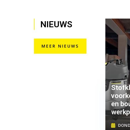
NIEUWS
MEER NIEUWS
Stofk
voork
en bo
werkp
DONDE