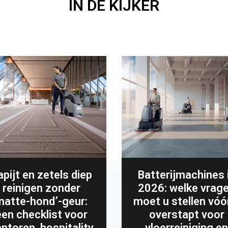
IN DE KIJKER
apijt en zetels diep
Batterijmachines 
reinigen zonder
2026: welke vrag
‘natte-hond’-geur:
moet u stellen vóó
een checklist voor
overstapt voor
ntoren, hospitality
vloerreiniging en