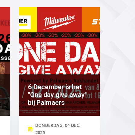
6 December is het
"One day give away"
bij Palmaers
DONDERDAG, 04 DEC.
2025