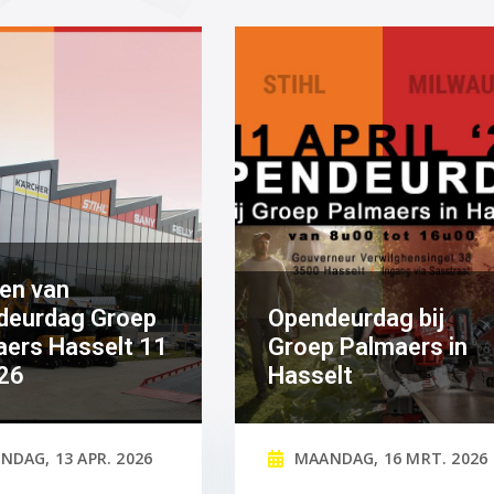
en van
deurdag Groep
Opendeurdag bij
ers Hasselt 11
Groep Palmaers in
'26
Hasselt
NDAG, 13 APR. 2026
MAANDAG, 16 MRT. 2026