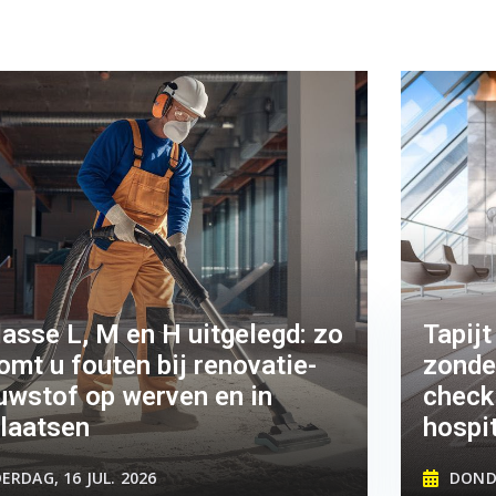
lasse L, M en H uitgelegd: zo
Tapijt
omt u fouten bij renovatie-
zonder
uwstof op werven en in
checkl
laatsen
hospi
RDAG, 16 JUL. 2026
DONDE