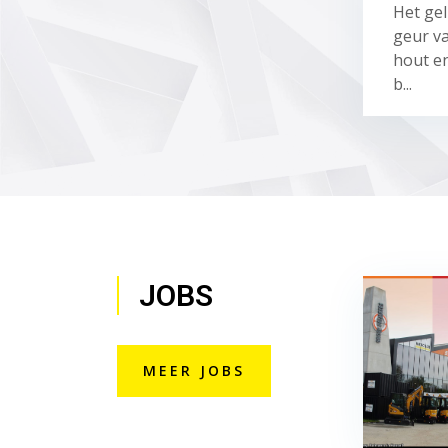
Het gel
geur v
hout en
b...
JOBS
MEER JOBS