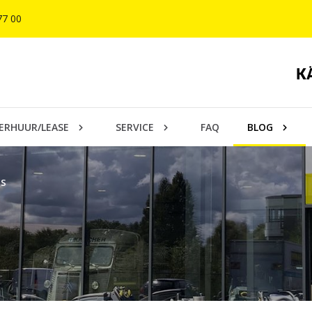
77 00
ERHUUR/LEASE
SERVICE
FAQ
BLOG
RS