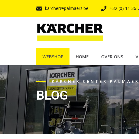
karcher@palmaers.be
+32 (0) 11 36 
WEBSHOP
HOME
OVER ONS
V
KÄRCHER CENTER PALMAE
BLOG