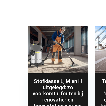
Stofklasse L, M en H
T
uitgelegd: zo
voorkomt u fouten bij
renovatie- en
bouwstof op werven
ka