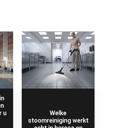
in
en
r u
Welke
stoomreiniging werkt
echt in horeca en