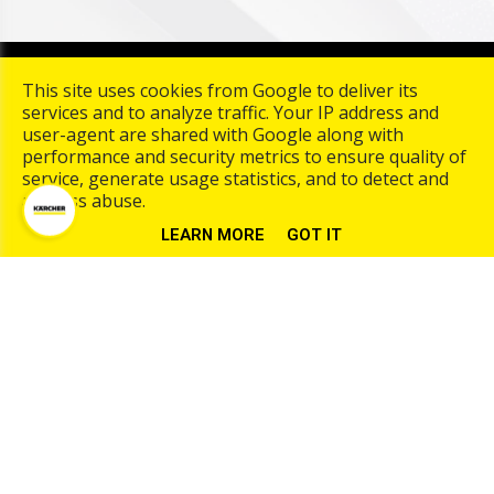
Copyright © 2026 Karcher Center Palmaers. All rights
This site uses cookies from Google to deliver its
reserved. |
Algemene Voorwarden
|
Privacy & Cookies
|
UP-
services and to analyze traffic. Your IP address and
TO-DATE WebDesign
user-agent are shared with Google along with
performance and security metrics to ensure quality of
service, generate usage statistics, and to detect and
address abuse.
LEARN MORE
GOT IT