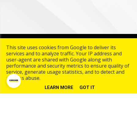
Copyright © 2026 Karcher Center Palmaers. All rights
This site uses cookies from Google to deliver its
reserved. |
Algemene Voorwarden
|
Privacy & Cookies
|
UP-
services and to analyze traffic. Your IP address and
TO-DATE WebDesign
user-agent are shared with Google along with
performance and security metrics to ensure quality of
service, generate usage statistics, and to detect and
address abuse.
LEARN MORE
GOT IT