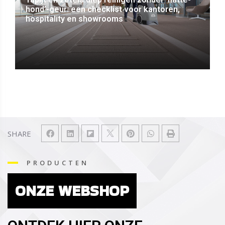
hond’-geur: een checklist voor kantoren,
hospitality en showrooms
SHARE
PRODUCTEN
ONZE WEBSHOP