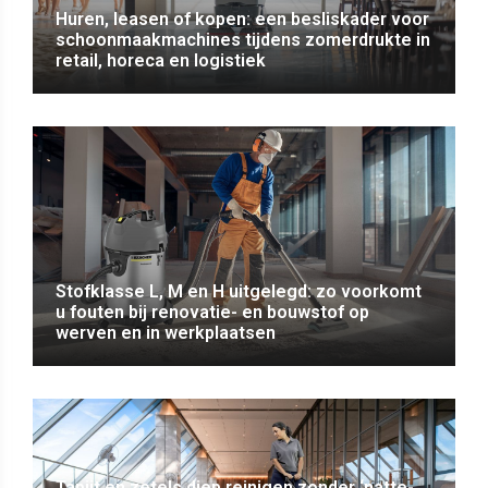
Huren, leasen of kopen: een besliskader voor
schoonmaakmachines tijdens zomerdrukte in
retail, horeca en logistiek
Stofklasse L, M en H uitgelegd: zo voorkomt
u fouten bij renovatie- en bouwstof op
werven en in werkplaatsen
Tapijt en zetels diep reinigen zonder ‘natte-