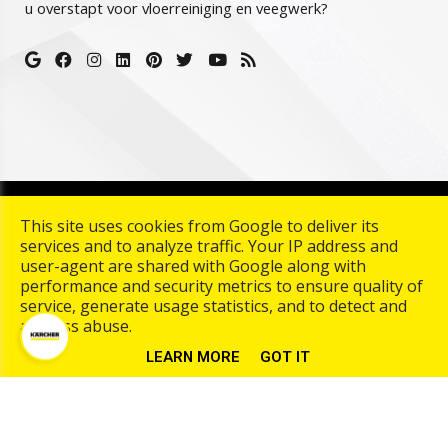
u overstapt voor vloerreiniging en veegwerk?
Copyright © 2026 Karcher Center Palmaers. All rights
This site uses cookies from Google to deliver its
reserved. |
Algemene Voorwarden
|
Privacy & Cookies
|
UP-
services and to analyze traffic. Your IP address and
TO-DATE WebDesign
user-agent are shared with Google along with
performance and security metrics to ensure quality of
service, generate usage statistics, and to detect and
address abuse.
LEARN MORE
GOT IT