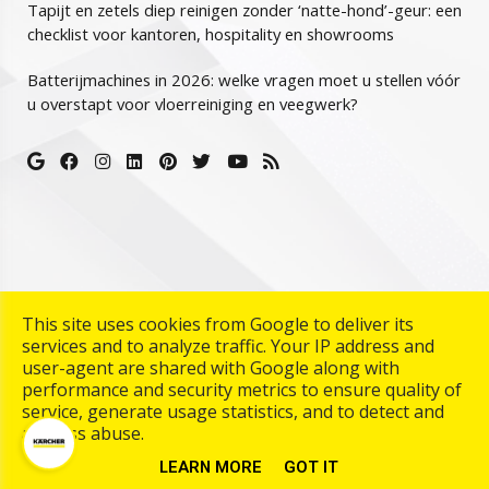
Tapijt en zetels diep reinigen zonder ‘natte-hond’-geur: een
checklist voor kantoren, hospitality en showrooms
Batterijmachines in 2026: welke vragen moet u stellen vóór
u overstapt voor vloerreiniging en veegwerk?
This site uses cookies from Google to deliver its
Copyright © 2026 Karcher Center Palmaers. All rights
services and to analyze traffic. Your IP address and
reserved. |
Algemene Voorwarden
|
Privacy & Cookies
|
UP-
user-agent are shared with Google along with
TO-DATE WebDesign
performance and security metrics to ensure quality of
service, generate usage statistics, and to detect and
address abuse.
LEARN MORE
GOT IT