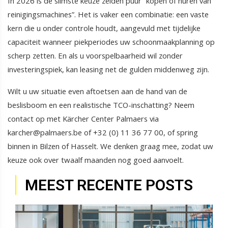
In 2026 is de slimste keuze zelden puur “kopen of huren van
reinigingsmachines”. Het is vaker een combinatie: een vaste
kern die u onder controle houdt, aangevuld met tijdelijke
capaciteit wanneer piekperiodes uw schoonmaakplanning op
scherp zetten. En als u voorspelbaarheid wil zonder
investeringspiek, kan leasing net de gulden middenweg zijn.
Wilt u uw situatie even aftoetsen aan de hand van de
beslisboom en een realistische TCO-inschatting? Neem
contact op met Kärcher Center Palmaers via
karcher@palmaers.be of +32 (0) 11 36 77 00, of spring
binnen in Bilzen of Hasselt. We denken graag mee, zodat uw
keuze ook over twaalf maanden nog goed aanvoelt.
MEEST RECENTE POSTS